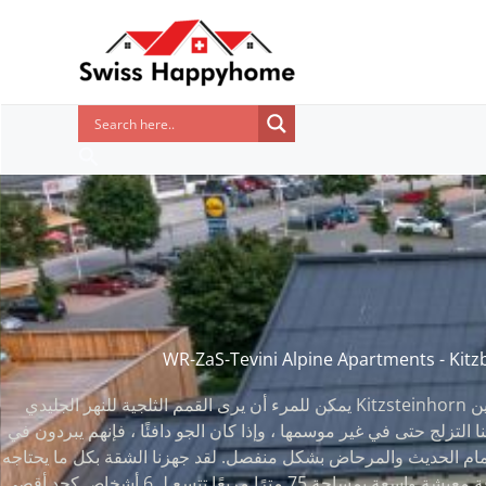
تخطي
إلى
المحتوى
البحث
WR-ZaS-Tevini Alpine Apartments - Kitzb
يمكن للمرء أن يرى القمم الثلجية للنهر الجليدي Kitzsteinhorn حتى في الربيع والخريف. بين
 التزلج حتى في غير موسمها ، وإذا كان الجو دافئًا ، فإنهم يبردون في
مام الحديث والمرحاض بشكل منفصل. لقد جهزنا الشقة بكل ما يحتاجه
ضيوفنا: لدينا غرفتان نوم وغرفة معيشة واسعة بمساحة 75 مترًا مربعًا تتسع لـ 6 أشخاص كحد أقصى.