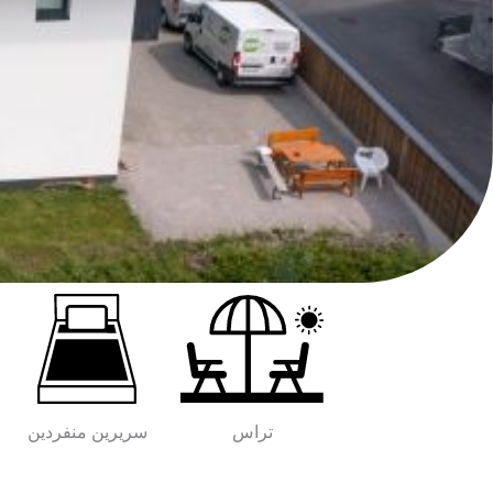
تراس
سريرين منفردين