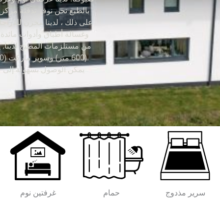
بالطبع نحن نوفر تدفئة مركز
على ذلك ، لدينا مخزن للدراجا
وغسالة أطباق وأدوات مائدة 
سرير مذدوج
حمام
غرفتين نوم