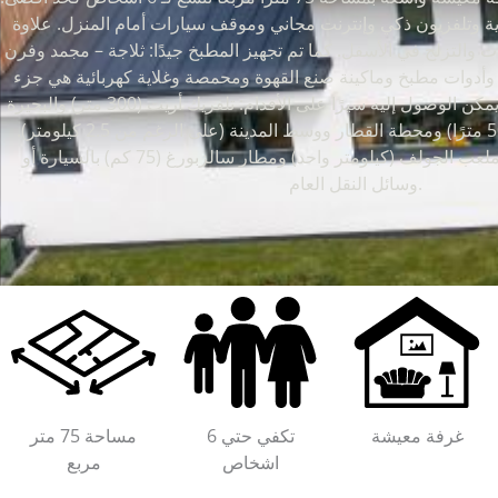
ية وتلفزيون ذكي وإنترنت مجاني وموقف سيارات أمام المنزل. علاوة
ت والتزلج في الأسفل. كما تم تجهيز المطبخ جيدًا: ثلاجة – مجمد وفرن
وأدوات مطبخ وماكينة صنع القهوة ومحمصة وغلاية كهربائية هي جزء
من مستلزمات المطبخ لدينا. يمكن الوصول إليه سيرًا على الأقدام: تلفريك أريت (300 متر) والبحيرة
(600 متر) وسوبر ماركت (50 مترًا) ومحطة القطار ووسط المدينة (على الرغم من 2.5 كيلومتر).
يمكن الوصول بسهولة إلى ملعب الجولف (كيلومتر واحد) ومطار سالزبورغ (75 كم) بالسيارة أو
وسائل النقل العام.
غرفة معيشة
تكفي حتي 6
مساحة 75 متر
اشخاص
مربع