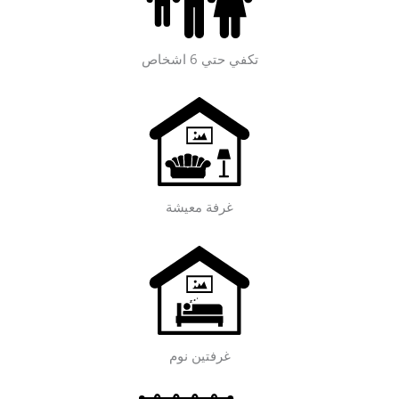
تكفي حتي 6 اشخاص
غرفة معيشة
غرفتين نوم