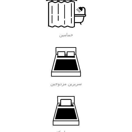
حمامين
سريرين مزدوجين