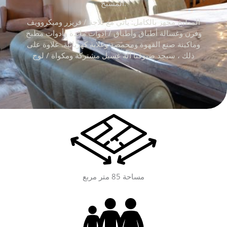
المسبح.
المطبخ مجهز بالكامل: يأتي مع ثلاجة / فريزر وميكروويف
وفرن وغسالة أطباق وأطباق / أدوات مائدة وأدوات مطبخ
وماكينة صنع القهوة ومحمصة وغلاية كهربائية. علاوة على
ذلك ، سيجد ضيوفنا آلة غسيل مشتركة ومكواة / لوح
مساحة 85 متر مربع