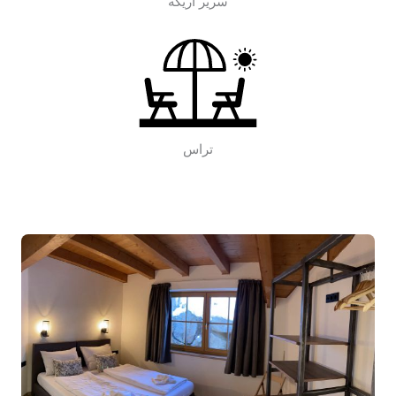
سرير اريكة
تراس