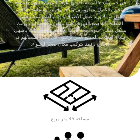
في جميع أنحاء الشقة بأكملها. غرفة المعيشة مزودة بمطبخ
مجهز بالكامل: ميكروويف وثلاجة وفريزر وغسالة أطباق ،
لكل من لا يريد غسل الأطباق يدويًا. بالطبع قمنا بتجهيز
المطبخ بآلة صنع القهوة وغلاية مياه ومحمصة لبدء يومك
بشكل مثالي. سوف تجد كل ما تحتاجه لتدلل أحبائك بأشهى
عشاء العطلات. لجميع الذين يرغبون في قضاء أمسياتهم في
الخارج ، قمنا بتركيب مكان صغير للشواء.
مساحة 45 متر مربع