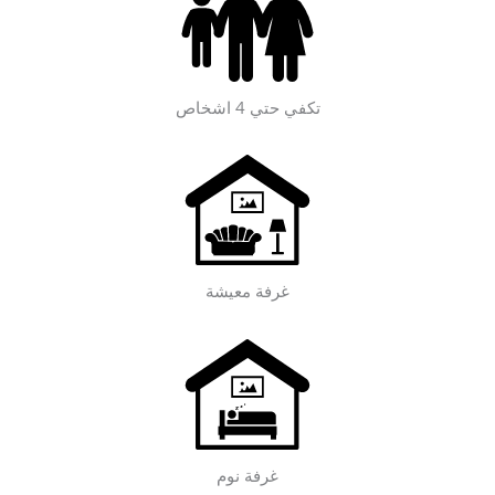
تكفي حتي 4 اشخاص
غرفة معيشة
غرفة نوم