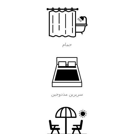
حمام
سريرين مذدوجين