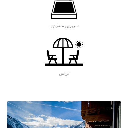
سريرين منفردين
تراس