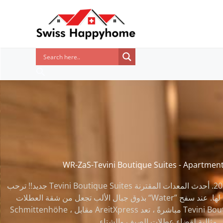
تخطي
إلى
المحتوى
البحث
WR-ZaS-Tevini Boutique Suites - Apartmen
جديد!! ترحب Tevini Boutique Suites بالضيوف اعتبارًا من مايو 2021. أحدث المعدات المقترنة
بذوق جبال الألب تجعل من شقة العطلات “Water” واحة من الرفاهية لا مثيل لها. عند سفح
Schmittenhöhe ، مقابل AreitXpress مباشرةً ، تعد Tevini Boutique Suites نقطة انطلاق
مثالية لقضاء عطلات الصيف والشتاء.