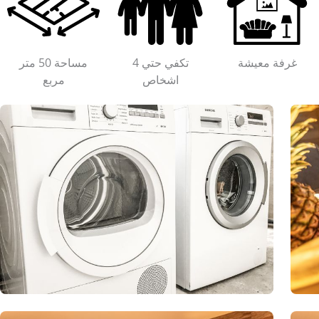
غرفة معيشة
تكفي حتي 4
مساحة 50 متر
اشخاص
مربع