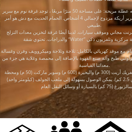
تم تجهيز الشقة بكل ما تحتاجه عطلة مريحة: على مساحة 50 مترًا مربعًا ، توجد غرفة نوم مع سرير
مزدوج وغرفة معيشة مع سرير أريكة مزدوج لإجمالي 4 أشخاص. الحمام الحديث مع دش هو أمر
طبيعي.
ترنت مجاني وموقف سيارات. لدينا أيضًا غرفة لتخزين معدات التزلج
عام مع موقد كهربائي بالكامل: ثلاجة وثلاجة وميكروويف وفرن وغسالة
وأواني طبخ وآلة صنع القهوة بالإضافة إلى محمصة وغلاية هي جزء من
معداتنا القياسية.
ما يلي على مسافة قريبة: تلفريك أريت (300 م) والبحيرة (600 م) وسوبر ماركت (50 م) ومحطة
القطار ووسط المدينة (لكن 2.5 كم). يمكن الوصول بسهولة إلى ملعب الجولف (كيلومتر واحد)