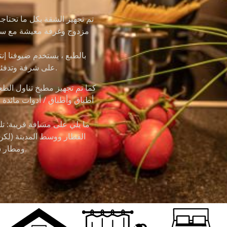
بالطبع ، يستخدم ضيوفنا إن
والدراجات. تحتوي شقة “Water” على شرفة وتدفئة مركزية وتلفزيون ذكي.
كما تم تجهيز مطبخ تناول الط
أطباق وأطباق / أدوات مائدة 
ومطار سالزبورغ (75 كم) بالسيارة أو وسائل النقل العام.