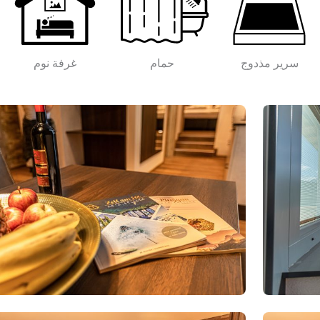
سرير مذدوج
حمام
غرفة نوم