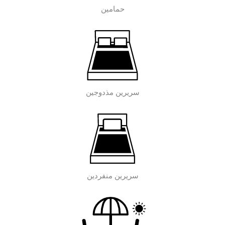
حمامين
سريرين مذدوجين
سريرين منفردين