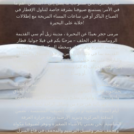
على البحيرة. نحن تستوعب ما يصل إلى 7 أشخاص. أهم ما
في الأمر: يستمتع ضيوفنا بشرفة خاصة لتناول الإفطار في
الصباح الباكر أو في ساعات المساء المريحة مع إطلالات
خلابة على البحيرة!
مرمى حجر بعيدًا عن البحيرة ، مدينة زيل أم سي القديمة
الرومانسية في الخلف – مرحبًا بكم في فيلا جوليا. قطار
المدينة السريع والتلفريك ومحطة السكة الحديد والمدينة
القديمة بما في ذلك العديد من مرافق التسوق والمطاعم
والبارات على بعد خطوات قليلة فقط. يمكن الوصول بسهولة
إلى ملعب الجولف (4 كم) ومطار سالزبورغ (75 كم) بالسيارة
أو وسائل النقل العام.
يوفر المطبخ المفتوح المزود بغسالة أطباق لضيوفنا كل ما
يحتاجونه لإفساد أحبائهم: ثلاجة – فريزر وفرن وغسالة أطباق
وأدوات مائدة وأدوات مطبخ وماكينة صنع القهوة ومحمصة
وغلاية كهربائية هي جزء من وسائل الراحة لدينا. سواء في
أيام الشتاء الثلجية أو الرحلات الصيفية المشمسة ، تضمن
التدفئة المركزية وتبريد الأرضية درجة حرارة الغرفة
المناسبة. نحن نعتني بالأشياء الصغيرة ونوفر لضيوفنا مكواة
ومجفف شعر وغسيل البرسيم والمجفف في قاع المنزل.