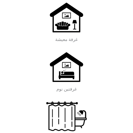
غرفة معيشة
غرفتين نوم