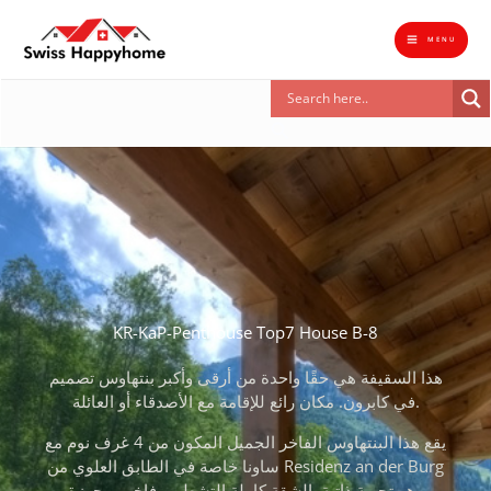
تخطي
إلى
MENU
المحتوى
البحث
KR-KaP-Penthouse Top7 House B-8
هذا السقيفة هي حقًا واحدة من أرقى وأكبر بنتهاوس تصميم
في كابرون. مكان رائع للإقامة مع الأصدقاء أو العائلة.
يقع هذا البنتهاوس الفاخر الجميل المكون من 4 غرف نوم مع
ساونا خاصة في الطابق العلوي من Residenz an der Burg
وهو تجربة ذاتية. الشقة كاملة التشطيب فاخر ومجهزة