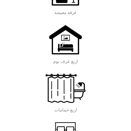
غرفة معيشة
اربغ غرف نوم
اربع حمامات