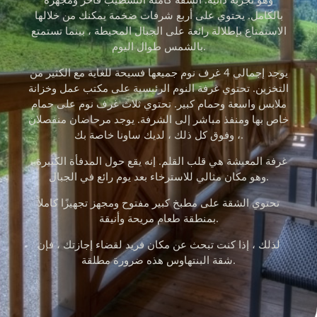
بالكامل. يحتوي على أربع شرفات ضخمة يمكنك من خلالها
الاستمتاع بإطلالة رائعة على الجبال المحيطة ، بينما تستمتع
بالشمس طوال اليوم.
يوجد إجمالي 4 غرف نوم جميعها فسيحة للغاية مع الكثير من
التخزين. تحتوي غرفة النوم الرئيسية على مكتب عمل وخزانة
ملابس واسعة وحمام كبير. تحتوي ثلاث غرف نوم على حمام
خاص بها ومنفذ مباشر إلى الشرفة. يوجد مرحاضان منفصلان
، وفوق كل ذلك ، لديك ساونا خاصة بك.
غرفة المعيشة هي قلب القلم. إنه يقع حول المدفأة الكبيرة ،
وهو مكان مثالي للاسترخاء بعد يوم رائع في الجبال.
تحتوي الشقة على مطبخ كبير مفتوح ومجهز تجهيزًا كاملاً
بمنطقة طعام مريحة وأنيقة.
لذلك ، إذا كنت تبحث عن مكان فريد لقضاء إجازتك ، فإن
شقة البنتهاوس هذه ضرورة مطلقة.