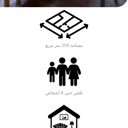
مساحة 200 متر مربع
تكفي حتي 8 اشخاص